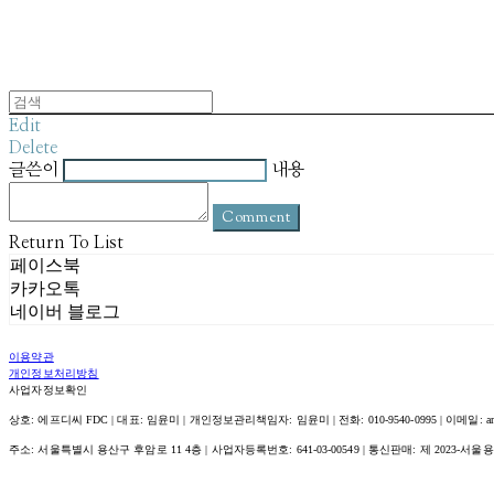
Edit
Delete
글쓴이
내용
Comment
Return To List
페이스북
카카오톡
네이버 블로그
이용약관
개인정보처리방침
사업자정보확인
상호: 에프디씨 FDC | 대표: 임윤미 | 개인정보관리책임자: 임윤미 | 전화: 010-9540-0995 | 이메일: amour@
주소: 서울특별시 용산구 후암로 11 4층 | 사업자등록번호:
641-03-00549
| 통신판매:
제 2023-서울용