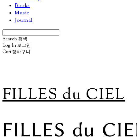
Books
Music
Journal
Search
검색
Log In
로그인
Cart
장바구니
FILLES du CIEL