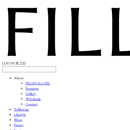
LOG IN
로그인
About
FILLES du CIEL
Boutique
Gallery
Wholesale
Contact
Tableware
Lifestyle
Wear
Pantry