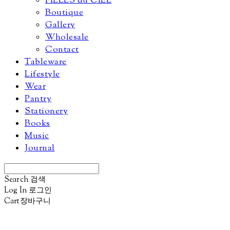
FILLES du CIEL
Boutique
Gallery
Wholesale
Contact
Tableware
Lifestyle
Wear
Pantry
Stationery
Books
Music
Journal
Search
검색
Log In
로그인
Cart
장바구니