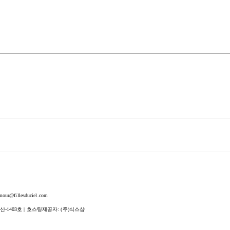
fillesduciel.com
산-1403호
| 호스팅제공자: (주)식스샵