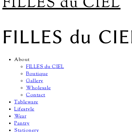
FILLES du CIEL
About
FILLES du CIEL
Boutique
Gallery
Wholesale
Contact
Tableware
Lifestyle
Wear
Pantry
Stationery