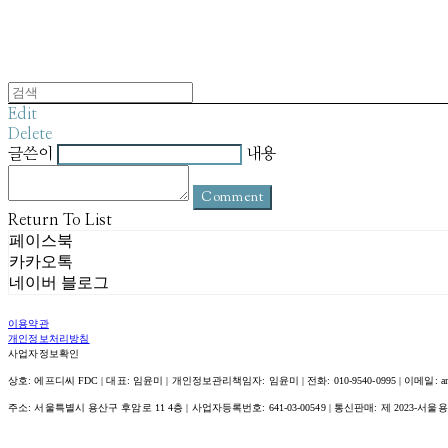
Edit
Delete
글쓴이
내용
Comment
Return To List
페이스북
카카오톡
네이버 블로그
이용약관
개인정보처리방침
사업자정보확인
상호: 에프디씨 FDC | 대표: 임윤미 | 개인정보관리책임자: 임윤미 | 전화: 010-9540-0995 | 이메일: amour@
주소: 서울특별시 용산구 후암로 11 4층 | 사업자등록번호:
641-03-00549
| 통신판매:
제 2023-서울용