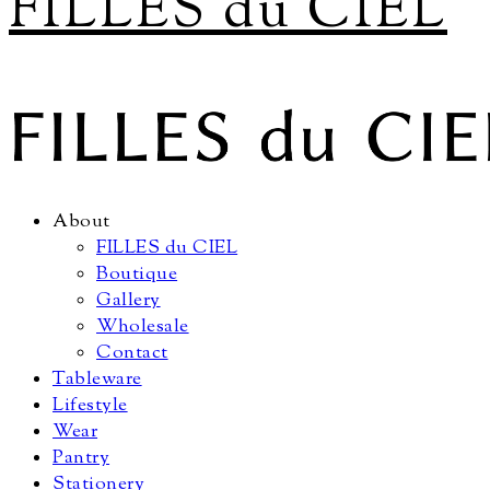
FILLES du CIEL
About
FILLES du CIEL
Boutique
Gallery
Wholesale
Contact
Tableware
Lifestyle
Wear
Pantry
Stationery