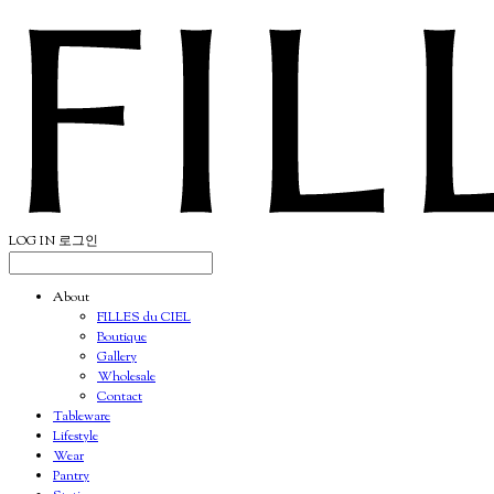
LOG IN
로그인
About
FILLES du CIEL
Boutique
Gallery
Wholesale
Contact
Tableware
Lifestyle
Wear
Pantry