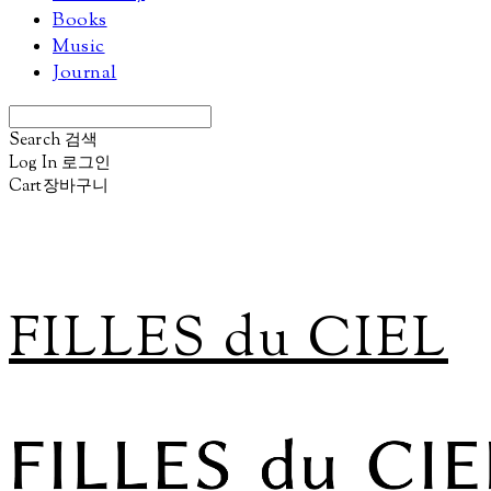
Books
Music
Journal
Search
검색
Log In
로그인
Cart
장바구니
FILLES du CIEL