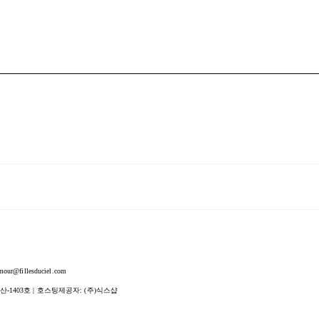
fillesduciel.com
산-1403호
| 호스팅제공자: (주)식스샵