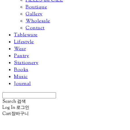
FILLES du CIEL
Boutique
Gallery
Wholesale
Contact
Tableware
Lifestyle
Wear
Pantry
Stationery
Books
Music
Journal
Search
검색
Log In
로그인
Cart
장바구니