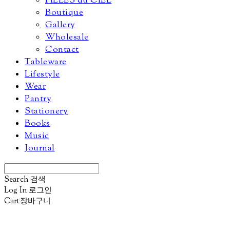
FILLES du CIEL
Boutique
Gallery
Wholesale
Contact
Tableware
Lifestyle
Wear
Pantry
Stationery
Books
Music
Journal
Search
검색
Log In
로그인
Cart
장바구니