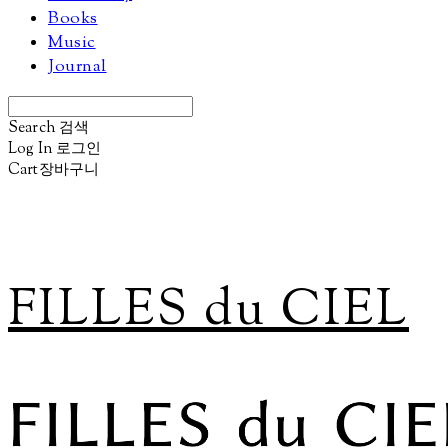
Books
Music
Journal
Search
검색
Log In
로그인
Cart
장바구니
FILLES du CIEL