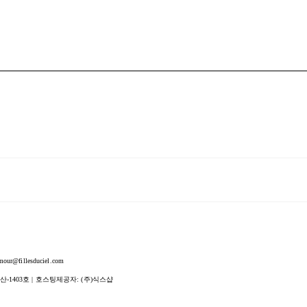
fillesduciel.com
산-1403호
| 호스팅제공자: (주)식스샵