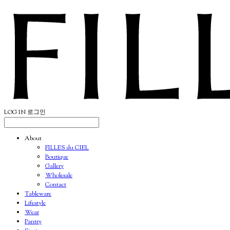
LOG IN
로그인
About
FILLES du CIEL
Boutique
Gallery
Wholesale
Contact
Tableware
Lifestyle
Wear
Pantry