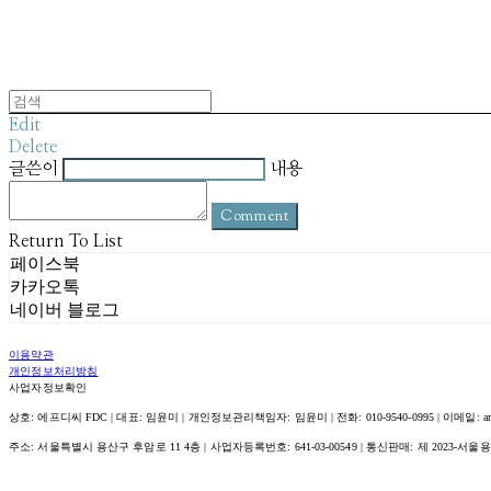
Edit
Delete
글쓴이
내용
Comment
Return To List
페이스북
카카오톡
네이버 블로그
이용약관
개인정보처리방침
사업자정보확인
상호: 에프디씨 FDC | 대표: 임윤미 | 개인정보관리책임자: 임윤미 | 전화: 010-9540-0995 | 이메일: amour@
주소: 서울특별시 용산구 후암로 11 4층 | 사업자등록번호:
641-03-00549
| 통신판매:
제 2023-서울용