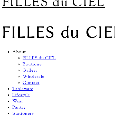
FILLES du CIEL
About
FILLES du CIEL
Boutique
Gallery
Wholesale
Contact
Tableware
Lifestyle
Wear
Pantry
Stationery