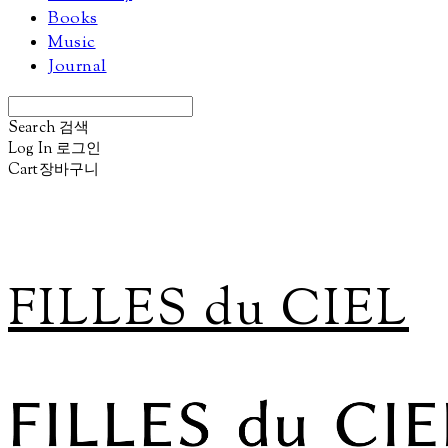
Books
Music
Journal
Search
검색
Log In
로그인
Cart
장바구니
FILLES du CIEL