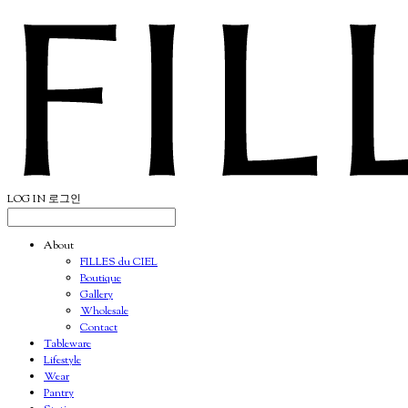
LOG IN
로그인
About
FILLES du CIEL
Boutique
Gallery
Wholesale
Contact
Tableware
Lifestyle
Wear
Pantry