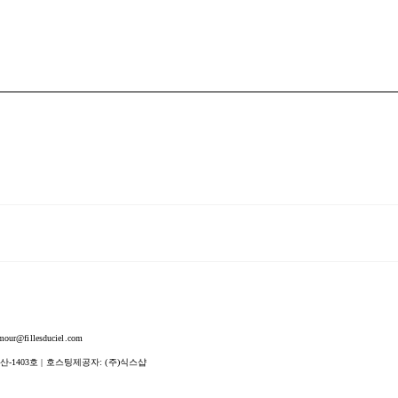
fillesduciel.com
산-1403호
| 호스팅제공자: (주)식스샵