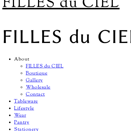
FILLES du CIEL
About
FILLES du CIEL
Boutique
Gallery
Wholesale
Contact
Tableware
Lifestyle
Wear
Pantry
Stationery