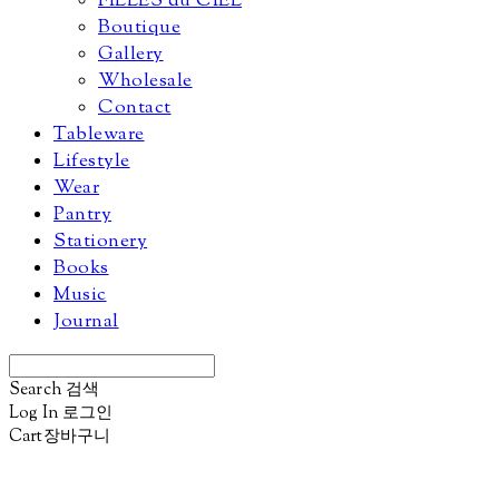
FILLES du CIEL
Boutique
Gallery
Wholesale
Contact
Tableware
Lifestyle
Wear
Pantry
Stationery
Books
Music
Journal
Search
검색
Log In
로그인
Cart
장바구니