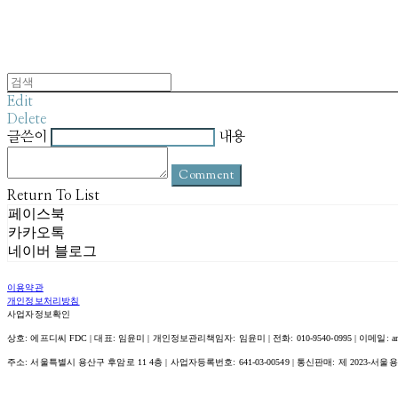
Edit
Delete
글쓴이
내용
Comment
Return To List
페이스북
카카오톡
네이버 블로그
이용약관
개인정보처리방침
사업자정보확인
상호: 에프디씨 FDC | 대표: 임윤미 | 개인정보관리책임자: 임윤미 | 전화: 010-9540-0995 | 이메일: amour@
주소: 서울특별시 용산구 후암로 11 4층 | 사업자등록번호:
641-03-00549
| 통신판매:
제 2023-서울용