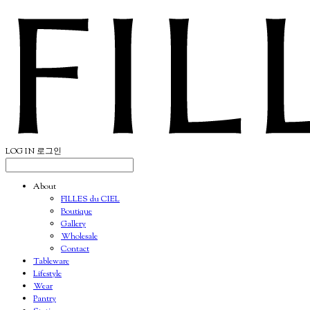
LOG IN
로그인
About
FILLES du CIEL
Boutique
Gallery
Wholesale
Contact
Tableware
Lifestyle
Wear
Pantry