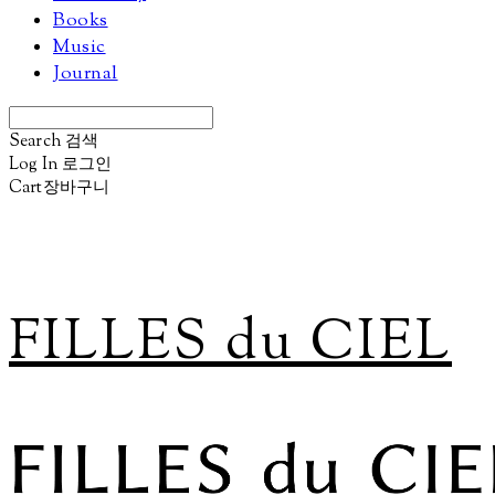
Books
Music
Journal
Search
검색
Log In
로그인
Cart
장바구니
FILLES du CIEL