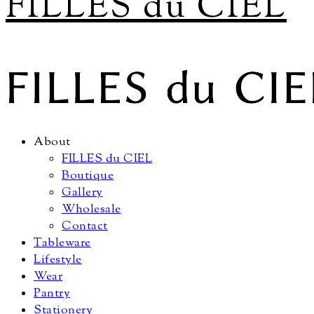
FILLES du CIEL
About
FILLES du CIEL
Boutique
Gallery
Wholesale
Contact
Tableware
Lifestyle
Wear
Pantry
Stationery