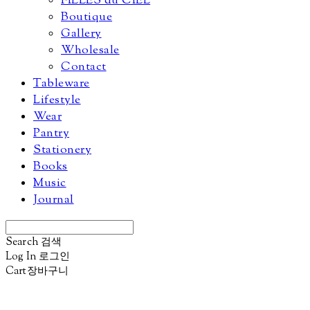
FILLES du CIEL
Boutique
Gallery
Wholesale
Contact
Tableware
Lifestyle
Wear
Pantry
Stationery
Books
Music
Journal
Search
검색
Log In
로그인
Cart
장바구니