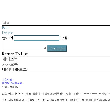
Edit
Delete
글쓴이
내용
Comment
Return To List
페이스북
카카오톡
네이버 블로그
이용약관
개인정보처리방침
사업자정보확인
상호: 에프디씨 FDC | 대표: 임윤미 | 개인정보관리책임자: 임윤미 | 전화: 010-9540-0995 | 이메일: amour@
주소: 서울특별시 용산구 후암로 11 4층 | 사업자등록번호:
641-03-00549
| 통신판매:
제 2023-서울용