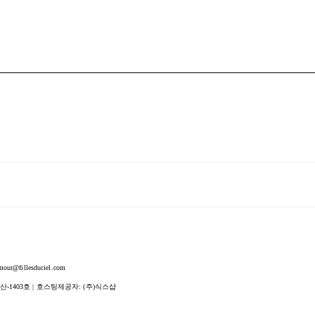
fillesduciel.com
산-1403호
| 호스팅제공자: (주)식스샵