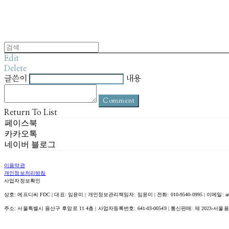
Edit
Delete
글쓴이
내용
Comment
Return To List
페이스북
카카오톡
네이버 블로그
이용약관
개인정보처리방침
사업자정보확인
상호: 에프디씨 FDC | 대표: 임윤미 | 개인정보관리책임자: 임윤미 | 전화: 010-9540-0995 | 이메일: amour@
주소: 서울특별시 용산구 후암로 11 4층 | 사업자등록번호:
641-03-00549
| 통신판매:
제 2023-서울용