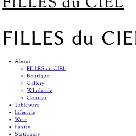
FILLES du CIEL
About
FILLES du CIEL
Boutique
Gallery
Wholesale
Contact
Tableware
Lifestyle
Wear
Pantry
Stationery