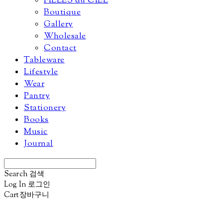
FILLES du CIEL
Boutique
Gallery
Wholesale
Contact
Tableware
Lifestyle
Wear
Pantry
Stationery
Books
Music
Journal
Search
검색
Log In
로그인
Cart
장바구니