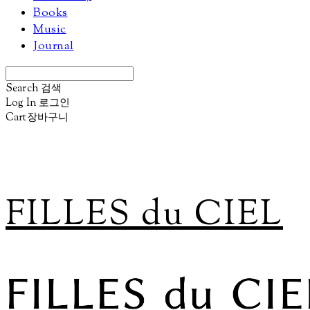
Books
Music
Journal
Search
검색
Log In
로그인
Cart
장바구니
FILLES du CIEL