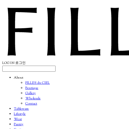
LOG IN
로그인
About
FILLES du CIEL
Boutique
Gallery
Wholesale
Contact
Tableware
Lifestyle
Wear
Pantry