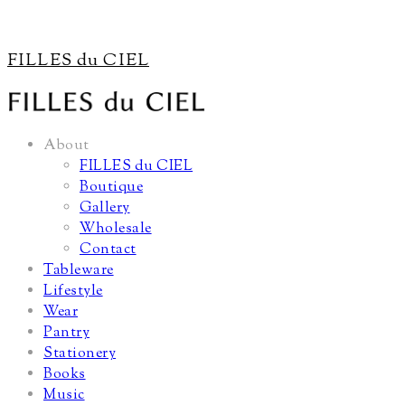
FILLES du CIEL
About
FILLES du CIEL
Boutique
Gallery
Wholesale
Contact
Tableware
Lifestyle
Wear
Pantry
Stationery
Books
Music